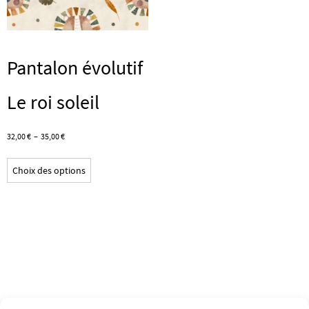
sur
sur
la
la
page
page
Pantalon évolutif
du
du
produit
produit
Le roi soleil
Plage
32,00
€
–
35,00
€
de
Ce
prix :
Choix des options
produit
32,00 €
a
à
plusieurs
35,00 €
variations.
Les
options
peuvent
être