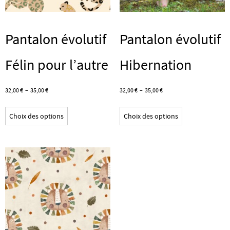
la
du
page
produit
Pantalon évolutif
Pantalon évolutif
du
produit
Félin pour l’autre
Hibernation
Plage
Plage
32,00
€
–
35,00
€
32,00
€
–
35,00
€
de
de
Ce
Ce
prix :
prix :
Choix des options
Choix des options
produit
produit
32,00 €
32,00 €
a
a
à
à
plusieurs
plusieurs
35,00 €
35,00 €
variations.
variations.
Les
Les
options
options
peuvent
peuvent
être
être
choisies
choisies