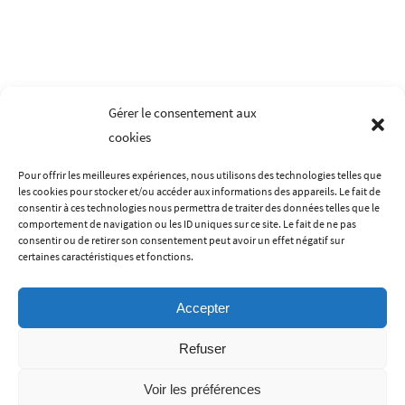
Gérer le consentement aux
cookies
Pour offrir les meilleures expériences, nous utilisons des technologies telles que
les cookies pour stocker et/ou accéder aux informations des appareils. Le fait de
LES MENTIONS LÉGALES
CONDITIONS GÉNÉRALES DE VENTES
consentir à ces technologies nous permettra de traiter des données telles que le
comportement de navigation ou les ID uniques sur ce site. Le fait de ne pas
POLITIQUE DE CONFIDENTIALITÉ
CONTACT
A PROPOS
consentir ou de retirer son consentement peut avoir un effet négatif sur
certaines caractéristiques et fonctions.
Accepter
Refuser
Voir les préférences
Une mode éthique pour petits et grands