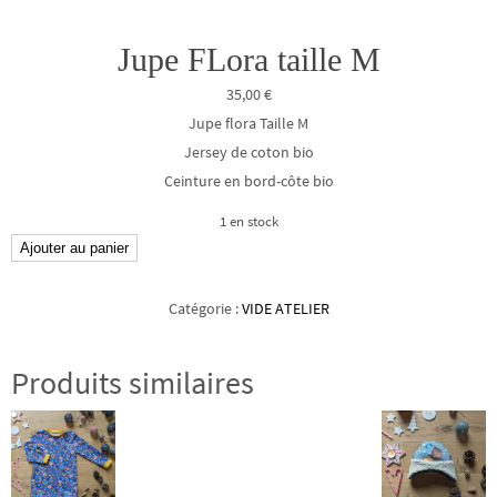
Jupe FLora taille M
35,00
€
Jupe flora Taille M
Jersey de coton bio
Ceinture en bord-côte bio
1 en stock
quantité
Ajouter au panier
de
Jupe
Catégorie :
VIDE ATELIER
FLora
taille
Produits similaires
M