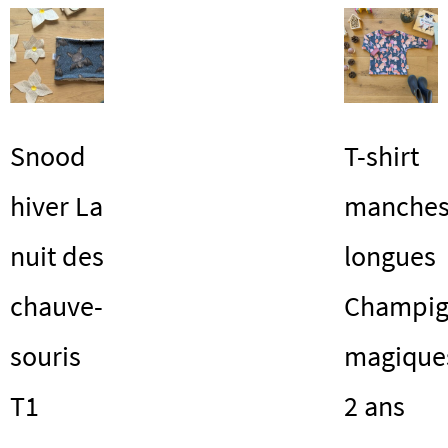
v
options
L
peuvent
o
être
p
choisies
ê
sur
c
la
Snood
T-shirt
s
page
la
du
hiver La
manche
p
produit
d
nuit des
longues
p
chauve-
Champig
souris
magique
T1
2 ans