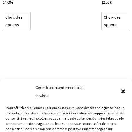
14,00
€
12,00
€
Ce
C
Choix des
Choix des
produit
p
options
options
a
a
plusieurs
p
variations.
v
Les
L
options
o
peuvent
p
être
ê
choisies
c
Gérer le consentement aux
sur
s
cookies
la
la
page
p
Pour offrir les meilleures expériences, nous utilisons des technologies telles que
du
d
les cookies pour stocker et/ou accéder aux informations des appareils. Le fait de
LES MENTIONS LÉGALES
CONDITIONS GÉNÉRALES DE VENTES
produit
p
consentir à ces technologies nous permettra de traiter des données telles que le
comportement de navigation ou les ID uniques sur ce site. Le fait de ne pas
POLITIQUE DE CONFIDENTIALITÉ
CONTACT
A PROPOS
consentir ou de retirer son consentement peut avoir un effet négatif sur