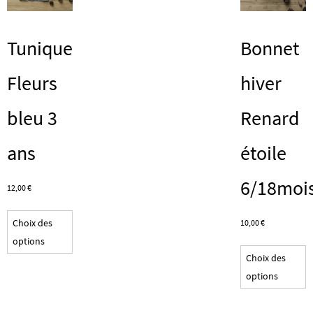
Tunique
Bonnet
Fleurs
hiver
bleu 3
Renard
ans
étoile
6/18moi
12,00
€
Ce
Choix des
10,00
€
produit
options
C
a
Choix des
p
plusieurs
options
a
variations.
p
Les