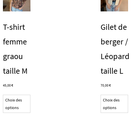
c
s
la
T-shirt
Gilet de
p
d
femme
berger /
p
graou
Léopard
taille M
taille L
45,00
€
70,00
€
Ce
C
Choix des
Choix des
produit
p
options
options
a
a
plusieurs
p
variations.
v