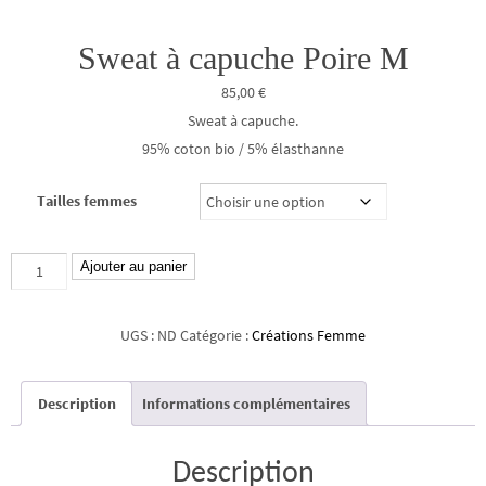
Sweat à capuche Poire M
85,00
€
Sweat à capuche.
95% coton bio / 5% élasthanne
Tailles femmes
quantité
Ajouter au panier
de
Sweat
UGS :
ND
Catégorie :
Créations Femme
à
capuche
Description
Informations complémentaires
Poire
M
Description