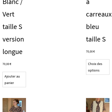
Blanc /
à
Vert
carreaux
taille S
bleu
version
taille S
longue
70,00
€
C
Choix des
70,00
€
p
options
a
Ajouter au
p
panier
v
L
o
p
ê