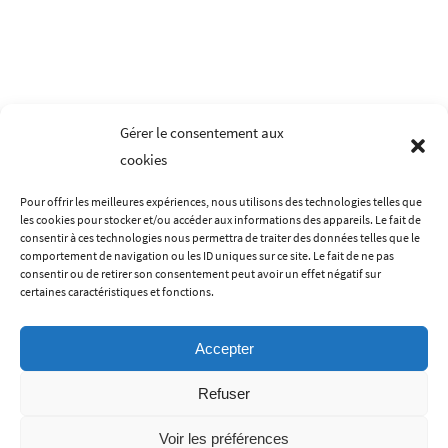
Les
L
options
o
peuvent
p
être
ê
choisies
c
Gérer le consentement aux
sur
s
cookies
la
la
page
p
Pour offrir les meilleures expériences, nous utilisons des technologies telles que
du
d
les cookies pour stocker et/ou accéder aux informations des appareils. Le fait de
LES MENTIONS LÉGALES
CONDITIONS GÉNÉRALES DE VENTES
produit
p
consentir à ces technologies nous permettra de traiter des données telles que le
comportement de navigation ou les ID uniques sur ce site. Le fait de ne pas
POLITIQUE DE CONFIDENTIALITÉ
CONTACT
A PROPOS
consentir ou de retirer son consentement peut avoir un effet négatif sur
certaines caractéristiques et fonctions.
Accepter
Refuser
Voir les préférences