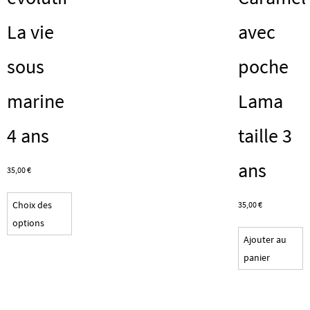
page
du
La vie
avec
produit
sous
poche
marine
Lama
4 ans
taille 3
ans
35,00
€
Ce
Choix des
35,00
€
produit
options
a
Ajouter au
plusieurs
panier
variations.
Les
options