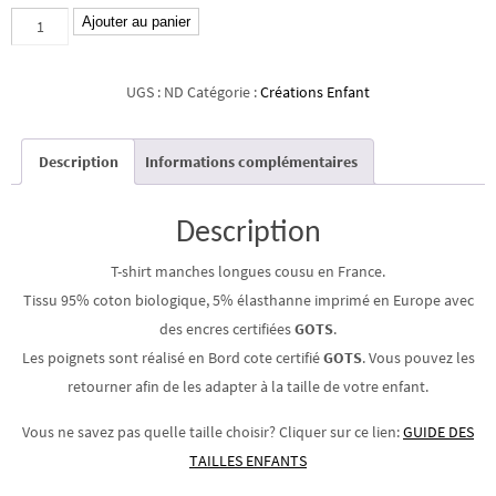
quantité
Ajouter au panier
de
T-
UGS :
ND
Catégorie :
Créations Enfant
shirt
évolutif
Description
Informations complémentaires
manches
longues
Fleurs
Description
sauvages
T-shirt manches longues cousu en France.
6
Tissu 95% coton biologique, 5% élasthanne imprimé en Europe avec
mois
des encres certifiées
GOTS
.
Les poignets sont réalisé en Bord cote certifié
GOTS
. Vous pouvez les
retourner afin de les adapter à la taille de votre enfant.
Vous ne savez pas quelle taille choisir? Cliquer sur ce lien:
GUIDE DES
TAILLES ENFANTS