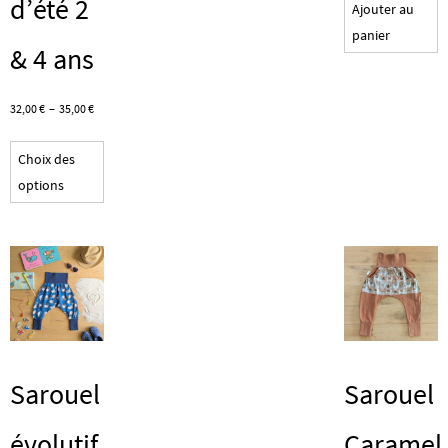
d’été 2
Ajouter au
panier
& 4 ans
Plage
32,00
€
–
35,00
€
de
Ce
prix :
Choix des
produit
32,00 €
options
a
à
plusieurs
35,00 €
variations.
Les
options
peuvent
être
choisies
Sarouel
Sarouel
sur
la
évolutif
Caramel