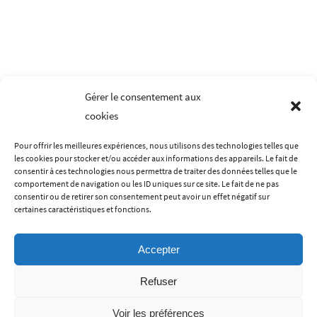
peuvent
être
choisies
sur
la
Gérer le consentement aux
page
cookies
du
produit
Pour offrir les meilleures expériences, nous utilisons des technologies telles que
les cookies pour stocker et/ou accéder aux informations des appareils. Le fait de
LES MENTIONS LÉGALES
CONDITIONS GÉNÉRALES DE VENTES
consentir à ces technologies nous permettra de traiter des données telles que le
comportement de navigation ou les ID uniques sur ce site. Le fait de ne pas
POLITIQUE DE CONFIDENTIALITÉ
CONTACT
A PROPOS
consentir ou de retirer son consentement peut avoir un effet négatif sur
certaines caractéristiques et fonctions.
Accepter
Refuser
Voir les préférences