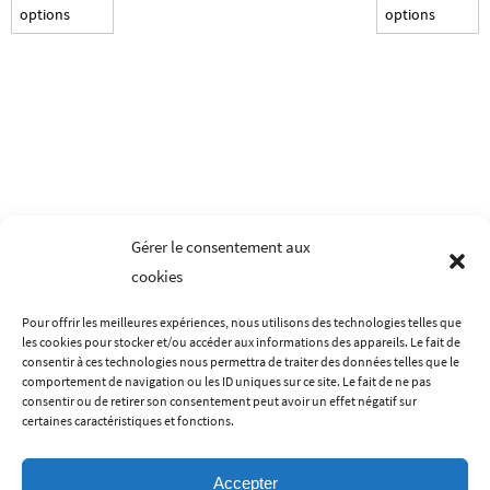
options
options
a
a
plusieurs
p
variations.
v
Les
L
options
o
peuvent
p
être
ê
choisies
c
Gérer le consentement aux
sur
s
cookies
la
la
page
p
Pour offrir les meilleures expériences, nous utilisons des technologies telles que
du
d
les cookies pour stocker et/ou accéder aux informations des appareils. Le fait de
LES MENTIONS LÉGALES
CONDITIONS GÉNÉRALES DE VENTES
produit
p
consentir à ces technologies nous permettra de traiter des données telles que le
comportement de navigation ou les ID uniques sur ce site. Le fait de ne pas
POLITIQUE DE CONFIDENTIALITÉ
CONTACT
A PROPOS
consentir ou de retirer son consentement peut avoir un effet négatif sur
certaines caractéristiques et fonctions.
Accepter