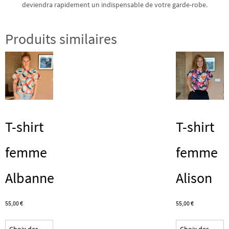
deviendra rapidement un indispensable de votre garde-robe.
Produits similaires
T-shirt
T-shirt
femme
femme
Albanne
Alison
55,00
€
55,00
€
Ce
C