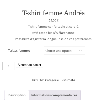
T-shirt femme Andréa
55,00
€
T-shirt femme confortable et coloré.
95% coton bio 5% élasthanne.
Possibilité d’ajuster la longueur selon vos préférences.
Tailles femmes
quantité
Ajouter au panier
de
T-
UGS :
ND
Catégorie :
T-shirt été
shirt
femme
Description
Informations complémentaires
Andréa