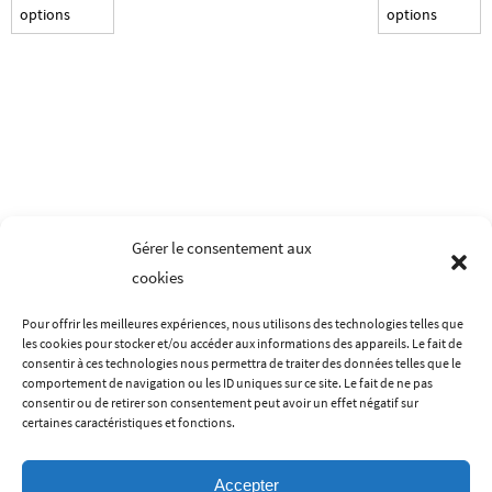
options
options
a
a
plusieurs
p
variations.
v
Les
L
options
o
peuvent
p
être
ê
choisies
c
Gérer le consentement aux
sur
s
cookies
la
la
page
p
Pour offrir les meilleures expériences, nous utilisons des technologies telles que
du
d
les cookies pour stocker et/ou accéder aux informations des appareils. Le fait de
LES MENTIONS LÉGALES
CONDITIONS GÉNÉRALES DE VENTES
produit
p
consentir à ces technologies nous permettra de traiter des données telles que le
comportement de navigation ou les ID uniques sur ce site. Le fait de ne pas
POLITIQUE DE CONFIDENTIALITÉ
CONTACT
A PROPOS
consentir ou de retirer son consentement peut avoir un effet négatif sur
certaines caractéristiques et fonctions.
Accepter