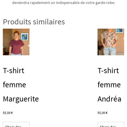
deviendra rapidement un indispensable de votre garde-robe.
Produits similaires
T-shirt
T-shirt
femme
femme
Marguerite
Andréa
55,00
€
55,00
€
Ce
C