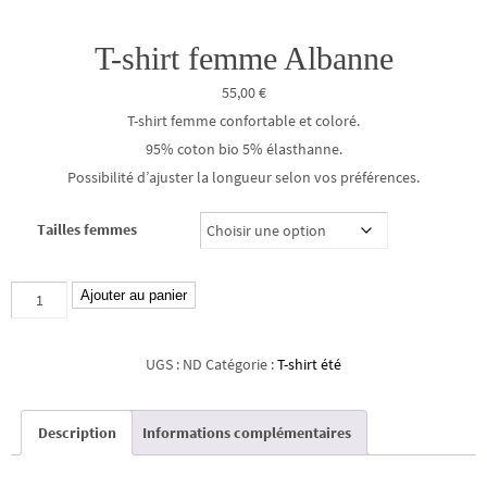
T-shirt femme Albanne
55,00
€
T-shirt femme confortable et coloré.
95% coton bio 5% élasthanne.
Possibilité d’ajuster la longueur selon vos préférences.
Tailles femmes
quantité
Ajouter au panier
de
T-
UGS :
ND
Catégorie :
T-shirt été
shirt
femme
Description
Informations complémentaires
Albanne