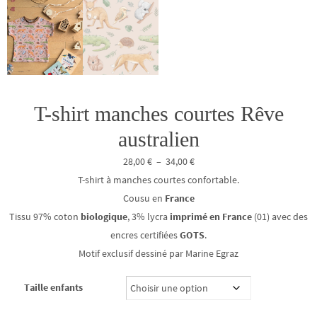
T-shirt manches courtes Rêve
australien
Plage
28,00
€
–
34,00
€
de
T-shirt à manches courtes confortable.
prix :
Cousu en
France
28,00 €
Tissu 97% coton
biologique
, 3% lycra
imprimé en France
(01) avec des
à
encres certifiées
GOTS
.
34,00 €
Motif exclusif dessiné par Marine Egraz
Taille enfants