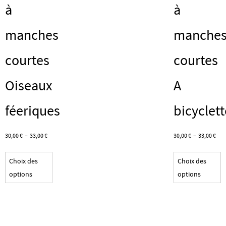
du
à
à
produit
manches
manche
courtes
courtes
Oiseaux
A
féeriques
bicyclett
Plage
Pla
30,00
€
–
33,00
€
30,00
€
–
33,00
€
de
de
Ce
C
prix :
prix 
Choix des
Choix des
produit
p
30,00 €
30,0
options
options
a
a
à
à
plusieurs
p
33,00 €
33,0
variations.
v
Les
L