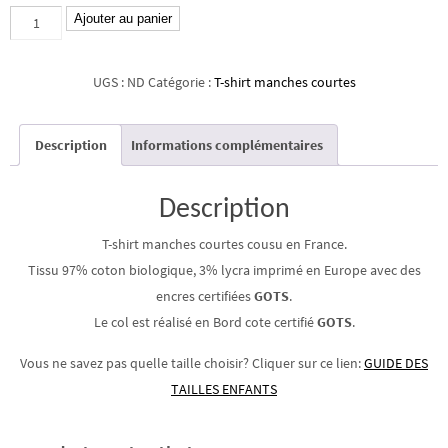
quantité
Ajouter au panier
de
T-
UGS :
ND
Catégorie :
T-shirt manches courtes
shirt
manches
Description
Informations complémentaires
courtes
Rêve
australien
Description
T-shirt manches courtes cousu en France.
Tissu 97% coton biologique, 3% lycra imprimé en Europe avec des
encres certifiées
GOTS
.
Le col est réalisé en Bord cote certifié
GOTS
.
Vous ne savez pas quelle taille choisir? Cliquer sur ce lien:
GUIDE DES
TAILLES ENFANTS