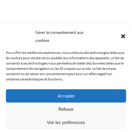
options
o
peuvent
p
être
ê
choisies
c
Gérer le consentement aux
sur
s
cookies
la
la
page
p
Pour offrir les meilleures expériences, nous utilisons des technologies telles que
du
d
les cookies pour stocker et/ou accéder aux informations des appareils. Le fait de
LES MENTIONS LÉGALES
CONDITIONS GÉNÉRALES DE VENTES
produit
p
consentir à ces technologies nous permettra de traiter des données telles que le
comportement de navigation ou les ID uniques sur ce site. Le fait de ne pas
POLITIQUE DE CONFIDENTIALITÉ
CONTACT
A PROPOS
consentir ou de retirer son consentement peut avoir un effet négatif sur
certaines caractéristiques et fonctions.
Accepter
Refuser
Voir les préférences
Une mode éthique pour petits et grands