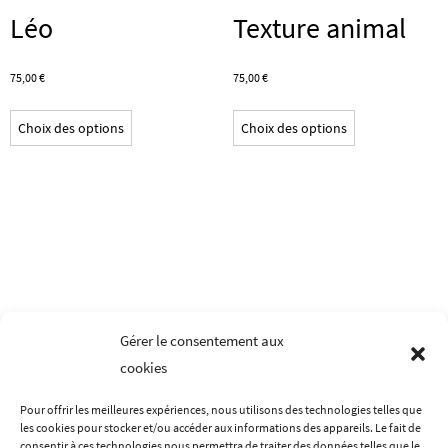
Léo
Texture animal
75,00
€
75,00
€
Ce
Ce
Choix des options
Choix des options
produit
produit
a
a
plusieurs
plusieurs
variations.
variations.
Les
Les
options
options
peuvent
peuvent
être
être
Gérer le consentement aux
choisies
choisies
cookies
sur
sur
la
la
Pour offrir les meilleures expériences, nous utilisons des technologies telles que
page
page
les cookies pour stocker et/ou accéder aux informations des appareils. Le fait de
LES MENTIONS LÉGALES
CONDITIONS GÉNÉRALES DE VENTES
du
du
consentir à ces technologies nous permettra de traiter des données telles que le