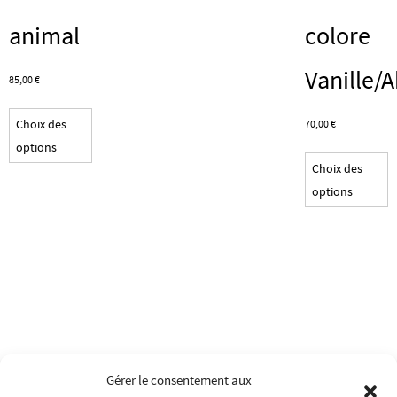
animal
colore
Vanille/A
85,00
€
Ce
Choix des
70,00
€
produit
options
C
a
Choix des
p
plusieurs
options
a
variations.
p
Les
v
options
L
peuvent
o
être
p
choisies
ê
sur
c
la
Gérer le consentement aux
s
page