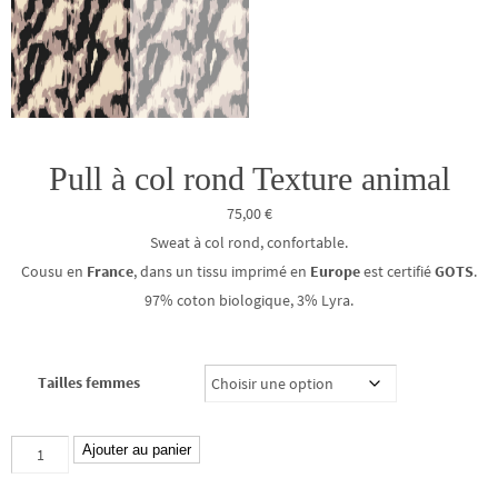
Pull à col rond Texture animal
75,00
€
Sweat à col rond, confortable.
Cousu en
France
, dans un tissu imprimé en
Europe
est certifié
GOTS
.
97% coton biologique, 3% Lyra.
Tailles femmes
quantité
Ajouter au panier
de