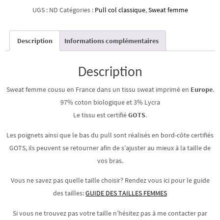
Pull
UGS :
ND
Catégories :
Pull col classique
,
Sweat femme
à
col
Description
Informations complémentaires
rond
Texture
animal
Description
Sweat femme cousu en France dans un tissu sweat imprimé en
Europe
.
97% coton biologique et 3% Lycra
Le tissu est certifié
GOTS
.
Les poignets ainsi que le bas du pull sont réalisés en bord-côte certifiés
GOTS, ils peuvent se retourner afin de s’ajuster au mieux à la taille de
vos bras.
Vous ne savez pas quelle taille choisir? Rendez vous ici pour le guide
des tailles:
GUIDE DES TAILLES FEMMES
Si vous ne trouvez pas votre taille n’hésitez pas à me contacter par