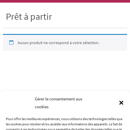
Prêt à partir
Aucun produit ne correspond à votre sélection.
Gérer le consentement aux
cookies
Pour offrir les meilleures expériences, nous utilisons des technologies telles que
les cookies pour stocker et/ou accéder aux informations des appareils. Le fait de
LES MENTIONS LÉGALES
CONDITIONS GÉNÉRALES DE VENTES
consentir à ces technologies nous permettra de traiter des données telles que le