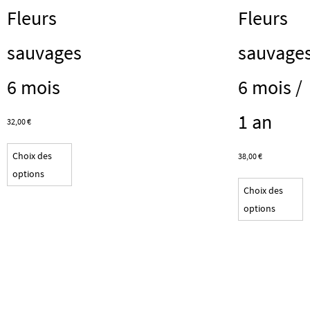
Fleurs
Fleurs
sauvages
sauvage
6 mois
6 mois /
1 an
32,00
€
Ce
Choix des
38,00
€
produit
options
C
a
Choix des
p
plusieurs
options
a
variations.
p
Les
v
options
L
peuvent
o
être
p
choisies