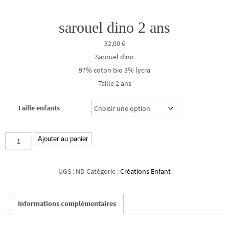
sarouel dino 2 ans
32,00
€
Sarouel dino
97% coton bio 3% lycra
Taille 2 ans
Taille enfants
quantité
Ajouter au panier
de
sarouel
UGS :
ND
Catégorie :
Créations Enfant
dino
2
Informations complémentaires
ans